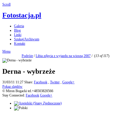
Scroll
Fotostacja.pl
Galeria
Blog
Linki
Szukaj/Archiwum
Kontakt
Menu
Podróże
/
Libia zdjęcia z wyjazdu na wiosną 2007
/
(
13 of 117
)
Derna - wybrzeże
31/03/11 11:27
Share:
Facebook
,
Twitter
,
Google+
Pokaz slajdów
© Miron Bogacki tel.+48503820566
Stay Connected:
Facebook
Google+