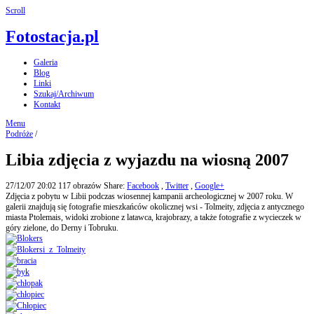
Scroll
Fotostacja.pl
Galeria
Blog
Linki
Szukaj/Archiwum
Kontakt
Menu
Podróże
/
Libia zdjęcia z wyjazdu na wiosną 2007
27/12/07 20:02
117 obrazów
Share:
Facebook
,
Twitter
,
Google+
Zdjęcia z pobytu w Libii podczas wiosennej kampanii archeologicznej w 2007 roku. W
galerii znajdują się fotografie mieszkańców okolicznej wsi - Tolmeity, zdjęcia z antycznego
miasta Ptolemais, widoki zrobione z latawca, krajobrazy, a także fotografie z wycieczek w
góry zielone, do Derny i Tobruku.