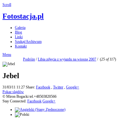
Scroll
Fotostacja.pl
Galeria
Blog
Linki
Szukaj/Archiwum
Kontakt
Menu
Podróże
/
Libia zdjęcia z wyjazdu na wiosną 2007
/
(
25 of 117
)
Jebel
31/03/11 11:27
Share:
Facebook
,
Twitter
,
Google+
Pokaz slajdów
© Miron Bogacki tel.+48503820566
Stay Connected:
Facebook
Google+