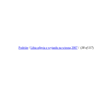
Podróże
/
Libia zdjęcia z wyjazdu na wiosną 2007
/
(
38 of 117
)