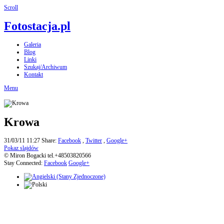
Scroll
Fotostacja.pl
Galeria
Blog
Linki
Szukaj/Archiwum
Kontakt
Menu
Krowa
31/03/11 11:27
Share:
Facebook
,
Twitter
,
Google+
Pokaz slajdów
© Miron Bogacki tel.+48503820566
Stay Connected:
Facebook
Google+