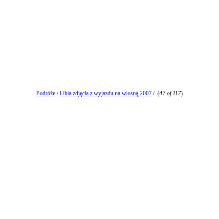
Podróże
/
Libia zdjęcia z wyjazdu na wiosną 2007
/
(
47 of 117
)