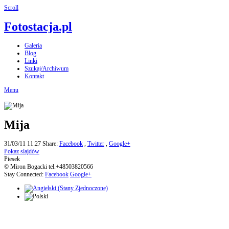
Scroll
Fotostacja.pl
Galeria
Blog
Linki
Szukaj/Archiwum
Kontakt
Menu
Mija
31/03/11 11:27
Share:
Facebook
,
Twitter
,
Google+
Pokaz slajdów
Piesek
© Miron Bogacki tel.+48503820566
Stay Connected:
Facebook
Google+