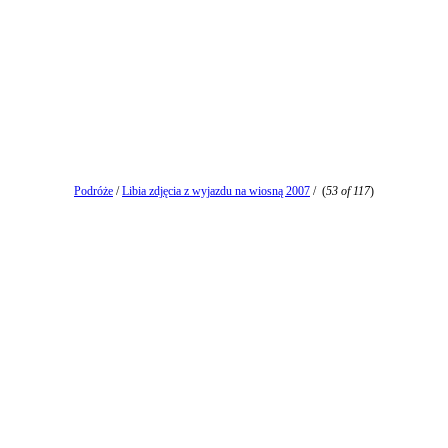
Podróże
/
Libia zdjęcia z wyjazdu na wiosną 2007
/
(
53 of 117
)