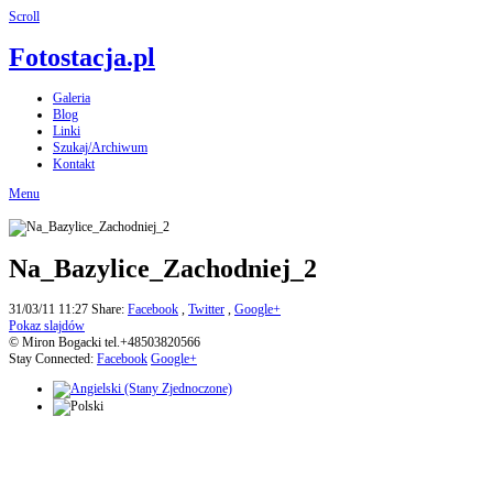
Scroll
Fotostacja.pl
Galeria
Blog
Linki
Szukaj/Archiwum
Kontakt
Menu
Na_Bazylice_Zachodniej_2
31/03/11 11:27
Share:
Facebook
,
Twitter
,
Google+
Pokaz slajdów
© Miron Bogacki tel.+48503820566
Stay Connected:
Facebook
Google+