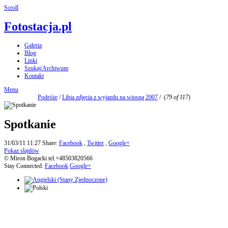
Scroll
Fotostacja.pl
Galeria
Blog
Linki
Szukaj/Archiwum
Kontakt
Menu
Podróże
/
Libia zdjęcia z wyjazdu na wiosną 2007
/
(
79 of 117
)
Spotkanie
31/03/11 11:27
Share:
Facebook
,
Twitter
,
Google+
Pokaz slajdów
© Miron Bogacki tel.+48503820566
Stay Connected:
Facebook
Google+