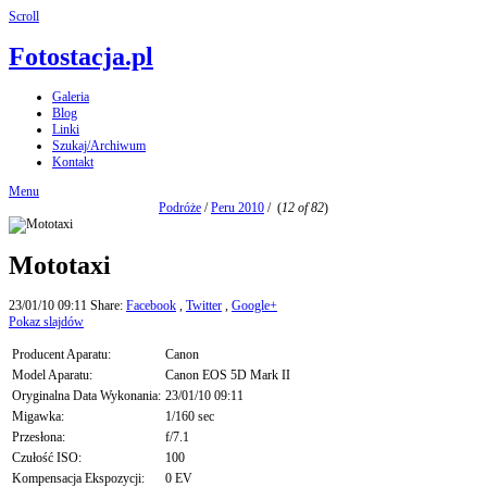
Scroll
Fotostacja.pl
Galeria
Blog
Linki
Szukaj/Archiwum
Kontakt
Menu
Podróże
/
Peru 2010
/
(
12 of 82
)
Mototaxi
23/01/10 09:11
Share:
Facebook
,
Twitter
,
Google+
Pokaz slajdów
Producent Aparatu:
Canon
Model Aparatu:
Canon EOS 5D Mark II
Oryginalna Data Wykonania:
23/01/10 09:11
Migawka:
1/160 sec
Przesłona:
f/7.1
Czułość ISO:
100
Kompensacja Ekspozycji:
0 EV