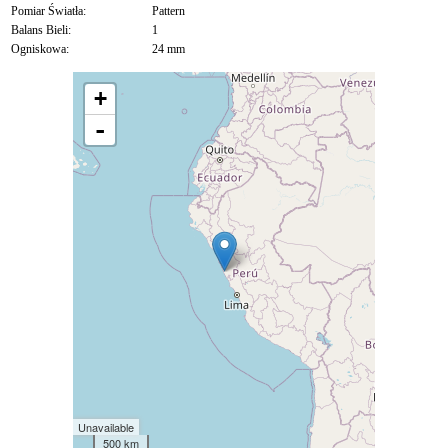
Pomiar Światła:
Pattern
Balans Bieli:
1
Ogniskowa:
24 mm
+
-
Unavailable
500 km