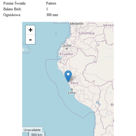
Pomiar Światła:
Pattern
Balans Bieli:
1
Ogniskowa:
300 mm
+
-
Unavailable
500 km