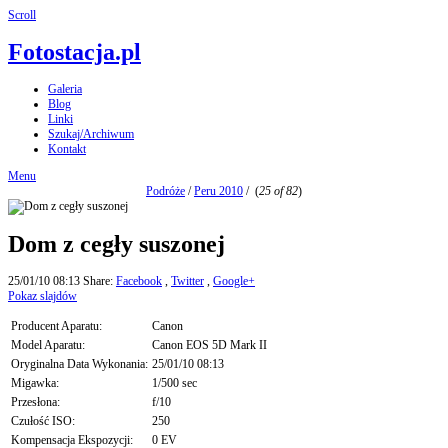
Scroll
Fotostacja.pl
Galeria
Blog
Linki
Szukaj/Archiwum
Kontakt
Menu
Podróże
/
Peru 2010
/
(
25 of 82
)
Dom z cegły suszonej
25/01/10 08:13
Share:
Facebook
,
Twitter
,
Google+
Pokaz slajdów
Producent Aparatu:
Canon
Model Aparatu:
Canon EOS 5D Mark II
Oryginalna Data Wykonania:
25/01/10 08:13
Migawka:
1/500 sec
Przesłona:
f/10
Czułość ISO:
250
Kompensacja Ekspozycji:
0 EV