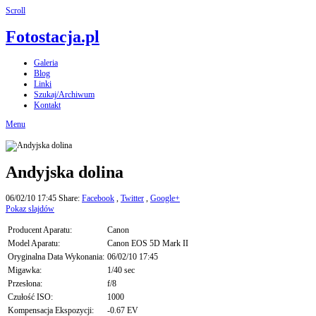
Scroll
Fotostacja.pl
Galeria
Blog
Linki
Szukaj/Archiwum
Kontakt
Menu
Andyjska dolina
06/02/10 17:45
Share:
Facebook
,
Twitter
,
Google+
Pokaz slajdów
Producent Aparatu:
Canon
Model Aparatu:
Canon EOS 5D Mark II
Oryginalna Data Wykonania:
06/02/10 17:45
Migawka:
1/40 sec
Przesłona:
f/8
Czułość ISO:
1000
Kompensacja Ekspozycji:
-0.67 EV