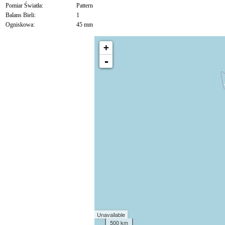
Pomiar Światła:
Pattern
Balans Bieli:
1
Ogniskowa:
45 mm
+
-
Unavailable
500 km