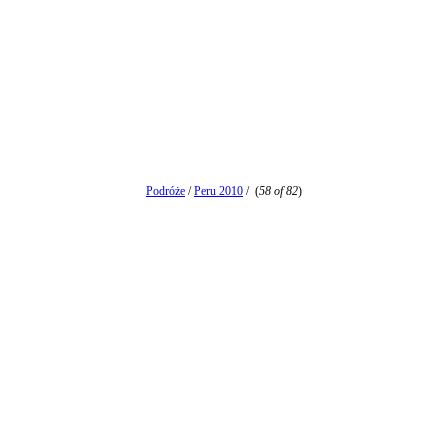
Podróże
/
Peru 2010
/
(
58 of 82
)