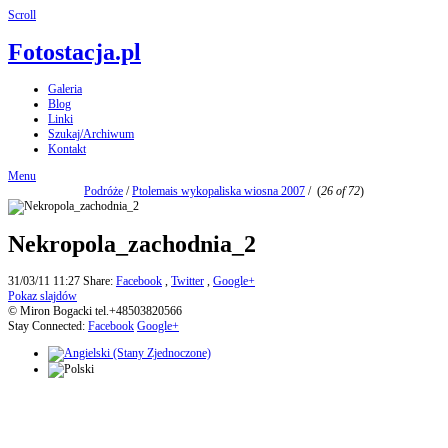
Scroll
Fotostacja.pl
Galeria
Blog
Linki
Szukaj/Archiwum
Kontakt
Menu
Podróże
/
Ptolemais wykopaliska wiosna 2007
/
(
26 of 72
)
Nekropola_zachodnia_2
31/03/11 11:27
Share:
Facebook
,
Twitter
,
Google+
Pokaz slajdów
© Miron Bogacki tel.+48503820566
Stay Connected:
Facebook
Google+