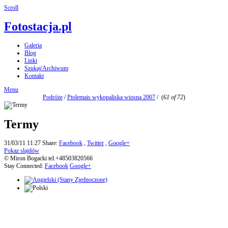
Scroll
Fotostacja.pl
Galeria
Blog
Linki
Szukaj/Archiwum
Kontakt
Menu
Podróże
/
Ptolemais wykopaliska wiosna 2007
/
(
61 of 72
)
Termy
31/03/11 11:27
Share:
Facebook
,
Twitter
,
Google+
Pokaz slajdów
© Miron Bogacki tel.+48503820566
Stay Connected:
Facebook
Google+