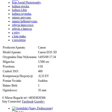
Kite Aerial Photography
,
kultura grecka
,
kultura Libii
,
kultura rzymska
,
miasto antyczne
,
miasto hellenistyczne
,
zdjęcia latawcowe
,
zdjęcie z latawca
,
z góry
,
z lotu ptaka
,
z powietrza
Producent Aparatu:
Canon
Model Aparatu:
Canon EOS 5D
Oryginalna Data Wykonania:
14/05/09 17:34
Migawka:
1/500 sec
Przesłona:
f/18
Czułość ISO:
400
Kompensacja Ekspozycji:
-0,33 EV
Pomiar Światła:
Szablon
Balans Bieli:
1
Ogniskowa:
35 mm
© Miron Bogacki tel.+48503820566
Stay Connected:
Facebook
Google+