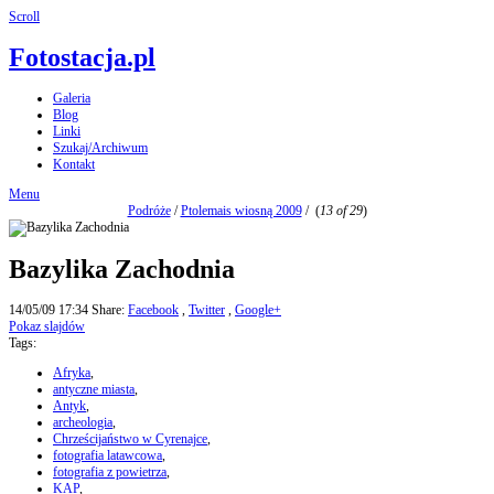
Scroll
Fotostacja.pl
Galeria
Blog
Linki
Szukaj/Archiwum
Kontakt
Menu
Podróże
/
Ptolemais wiosną 2009
/
(
13 of 29
)
Bazylika Zachodnia
14/05/09 17:34
Share:
Facebook
,
Twitter
,
Google+
Pokaz slajdów
Tags:
Afryka
,
antyczne miasta
,
Antyk
,
archeologia
,
Chrześcijaństwo w Cyrenajce
,
fotografia latawcowa
,
fotografia z powietrza
,
KAP
,