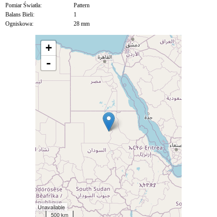
Pomiar Światła:
Pattern
Balans Bieli:
1
Ogniskowa:
28 mm
+
-
Unavailable
500 km