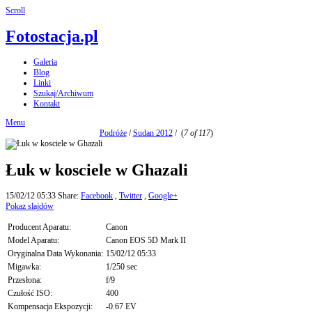
Scroll
Fotostacja.pl
Galeria
Blog
Linki
Szukaj/Archiwum
Kontakt
Menu
Podróże
/
Sudan 2012
/
(
7 of 117
)
Łuk w kosciele w Ghazali
15/02/12 05:33
Share:
Facebook
,
Twitter
,
Google+
Pokaz slajdów
Producent Aparatu:
Canon
Model Aparatu:
Canon EOS 5D Mark II
Oryginalna Data Wykonania:
15/02/12 05:33
Migawka:
1/250 sec
Przesłona:
f/9
Czułość ISO:
400
Kompensacja Ekspozycji:
-0.67 EV