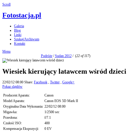
Scroll
Fotostacja.pl
Galeria
Blog
Linki
Szukaj/Archiwum
Kontakt
Menu
Podróże
/
Sudan 2012
/
(
22 of 117
)
Wiesiek kierujący latawcem wśród dzieci
22/02/12 08:00
Share:
Facebook
,
Twitter
,
Google+
Pokaz slajdów
Producent Aparatu:
Canon
Model Aparatu:
Canon EOS 5D Mark II
Oryginalna Data Wykonania:
22/02/12 08:00
Migawka:
1/2500 sec
Przesłona:
f/7.1
Czułość ISO:
400
Kompensacja Ekspozycji:
0 EV