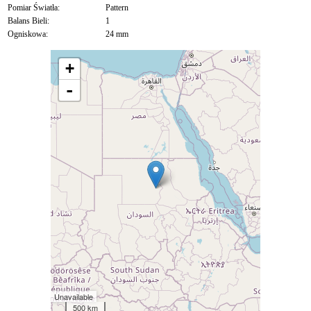
Pomiar Światła:
Pattern
Balans Bieli:
1
Ogniskowa:
24 mm
+
-
Unavailable
500 km