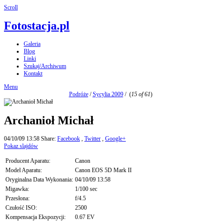
Scroll
Fotostacja.pl
Galeria
Blog
Linki
Szukaj/Archiwum
Kontakt
Menu
Podróże
/
Sycylia 2009
/
(
15 of 61
)
Archanioł Michał
04/10/09 13:58
Share:
Facebook
,
Twitter
,
Google+
Pokaz slajdów
Producent Aparatu:
Canon
Model Aparatu:
Canon EOS 5D Mark II
Oryginalna Data Wykonania:
04/10/09 13:58
Migawka:
1/100 sec
Przesłona:
f/4.5
Czułość ISO:
2500
Kompensacja Ekspozycji:
0.67 EV