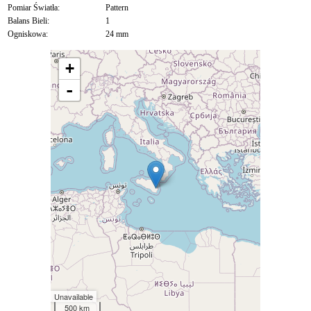
Pomiar Światła:
Pattern
Balans Bieli:
1
Ogniskowa:
24 mm
+
-
Unavailable
500 km