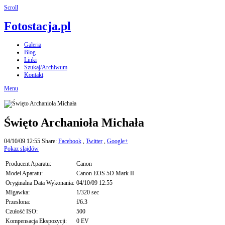
Scroll
Fotostacja.pl
Galeria
Blog
Linki
Szukaj/Archiwum
Kontakt
Menu
Święto Archanioła Michała
04/10/09 12:55
Share:
Facebook
,
Twitter
,
Google+
Pokaz slajdów
Producent Aparatu:
Canon
Model Aparatu:
Canon EOS 5D Mark II
Oryginalna Data Wykonania:
04/10/09 12:55
Migawka:
1/320 sec
Przesłona:
f/6.3
Czułość ISO:
500
Kompensacja Ekspozycji:
0 EV