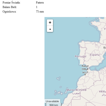
Pomiar Światła:
Pattern
Balans Bieli:
1
Ogniskowa:
75 mm
+
-
Unavailable
500 km