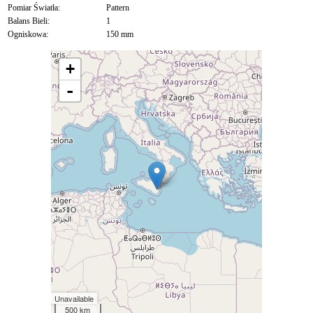
Pomiar Światła:
Pattern
Balans Bieli:
1
Ogniskowa:
150 mm
+
-
Unavailable
500 km