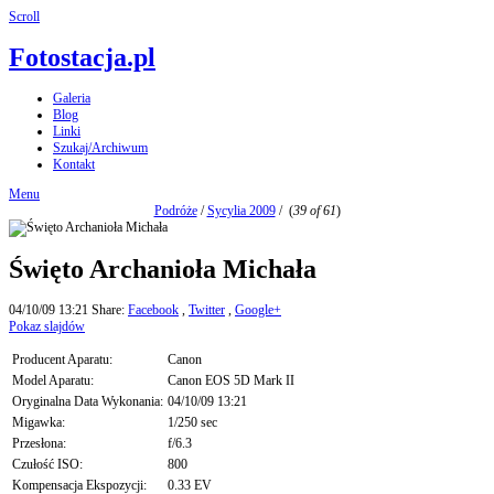
Scroll
Fotostacja.pl
Galeria
Blog
Linki
Szukaj/Archiwum
Kontakt
Menu
Podróże
/
Sycylia 2009
/
(
39 of 61
)
Święto Archanioła Michała
04/10/09 13:21
Share:
Facebook
,
Twitter
,
Google+
Pokaz slajdów
Producent Aparatu:
Canon
Model Aparatu:
Canon EOS 5D Mark II
Oryginalna Data Wykonania:
04/10/09 13:21
Migawka:
1/250 sec
Przesłona:
f/6.3
Czułość ISO:
800
Kompensacja Ekspozycji:
0.33 EV