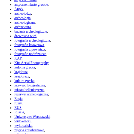
antyczne miasta
,
antyczne miasto greckie
,
Antyk
,
archeolodzy
,
archeologia
,
archeologiczne
,
architektura
,
badania archeologiczne
,
drewniana wieś
,
fotografia archeologiczna
,
fotografia latawcowa
,
fotografia z powietrza
,
fotografie podróżnicze
,
KAP
,
Kite Aerial Photography
,
kolonia grecka
,
krajobraz
,
krajobrazy
,
kultura grecka
,
latawiec fotograficzny
,
miasto hellenistyczne
,
rezerwat archeologiczny
,
Rosja
,
ruiny
,
RUS
,
Russia
,
Uniwersytet Warszawski
,
widokówki
,
wykopaliska
,
zdjęcia krajobrazowe
,