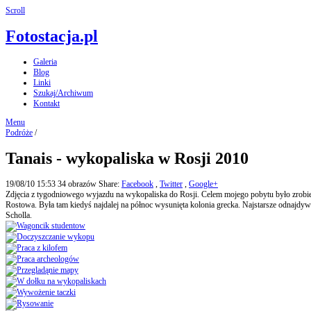
Scroll
Fotostacja.pl
Galeria
Blog
Linki
Szukaj/Archiwum
Kontakt
Menu
Podróże
/
Tanais - wykopaliska w Rosji 2010
19/08/10 15:53
34 obrazów
Share:
Facebook
,
Twitter
,
Google+
Zdjęcia z tygodniowego wyjazdu na wykopaliska do Rosji. Celem mojego pobytu było zrobien
Rostowa. Była tam kiedyś najdalej na północ wysunięta kolonia grecka. Najstarsze odnajdy
Scholla.