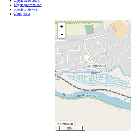
zdjęcia latawcowe
,
zdjęcia podróżnicze
,
zdjęcie z latawca
,
z lotu ptaka
+
-
Unavailable
500 m