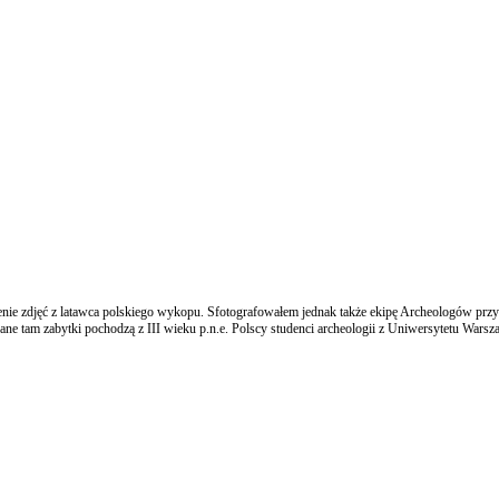
ie zdjęć z latawca polskiego wykopu. Sfotografowałem jednak także ekipę Archeologów przy p
wane tam zabytki pochodzą z III wieku p.n.e. Polscy studenci archeologii z Uniwersytetu Wa