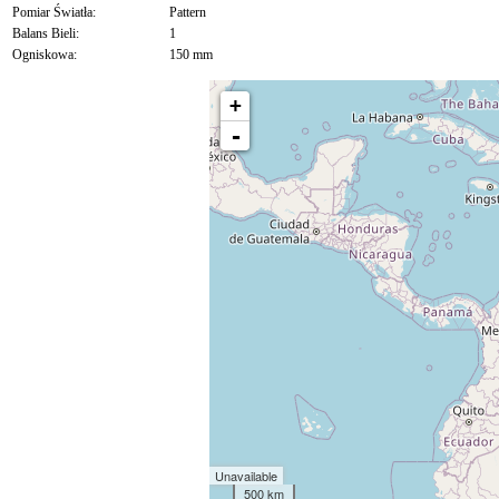
Pomiar Światła:
Pattern
Balans Bieli:
1
Ogniskowa:
150 mm
+
-
Unavailable
500 km