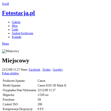
Scroll
Fotostacja.pl
Galeria
Blog
Linki
Szukaj/Archiwum
Kontakt
Menu
Miejscowy
22/12/09 11:27
Share:
Facebook
,
Twitter
,
Google+
Pokaz slajdów
Producent Aparatu:
Canon
Model Aparatu:
Canon EOS 5D Mark II
Oryginalna Data Wykonania:
22/12/09 11:27
Migawka:
1/320 sec
Przesłona:
f/8
Czułość ISO:
200
Kompensacja Ekspozycji:
0 EV