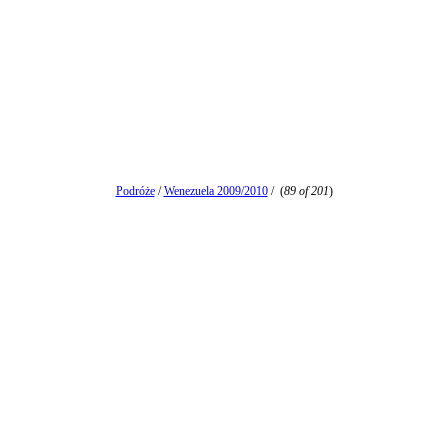
Podróże
/
Wenezuela 2009/2010
/
(
89 of 201
)