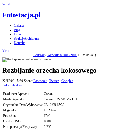
Scroll
Fotostacja.pl
Galeria
Blog
Linki
Szukaj/Archiwum
Kontakt
Menu
Podróże
/
Wenezuela 2009/2010
/
(
95 of 201
)
Rozbijanie orzecha kokosowego
22/12/09 15:30
Share:
Facebook
,
Twitter
,
Google+
Pokaz slajdów
Producent Aparatu:
Canon
Model Aparatu:
Canon EOS 5D Mark II
Oryginalna Data Wykonania:
22/12/09 15:30
Migawka:
1/320 sec
Przesłona:
f/5.6
Czułość ISO:
1600
Kompensacja Ekspozycji:
0 EV