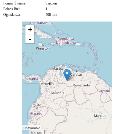
Pomiar Światła:
Szablon
Balans Bieli:
1
Ogniskowa:
400 mm
+
-
Unavailable
500 km