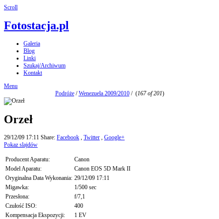
Scroll
Fotostacja.pl
Galeria
Blog
Linki
Szukaj/Archiwum
Kontakt
Menu
Podróże
/
Wenezuela 2009/2010
/
(
167 of 201
)
Orzeł
29/12/09 17:11
Share:
Facebook
,
Twitter
,
Google+
Pokaz slajdów
Producent Aparatu:
Canon
Model Aparatu:
Canon EOS 5D Mark II
Oryginalna Data Wykonania:
29/12/09 17:11
Migawka:
1/500 sec
Przesłona:
f/7,1
Czułość ISO:
400
Kompensacja Ekspozycji:
1 EV