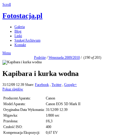
Scroll
Fotostacja.pl
Galeria
Blog
Linki
Szukaj/Archiwum
Kontakt
Menu
Podróże
/
Wenezuela 2009/2010
/
(
190 of 201
)
Kapibara i kurka wodna
31/12/09 12:39
Share:
Facebook
,
Twitter
,
Google+
Pokaz slajdów
Producent Aparatu:
Canon
Model Aparatu:
Canon EOS 5D Mark II
Oryginalna Data Wykonania:
31/12/09 12:39
Migawka:
1/800 sec
Przesłona:
f/6,3
Czułość ISO:
400
Kompensacja Ekspozycji:
0,67 EV