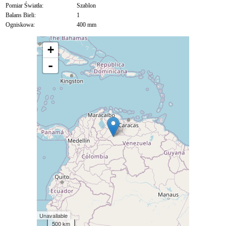
Pomiar Światła:
Szablon
Balans Bieli:
1
Ogniskowa:
400 mm
+
-
Unavailable
500 km