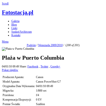
Scroll
Fotostacja.pl
Galeria
Blog
Linki
Szukaj/Archiwum
Kontakt
Menu
Podróże
/
Wenezuela 2009/2010
/
(
200 of 201
)
Plaża w Puerto Columbia
04/01/10 09:49
Share:
Facebook
,
Twitter
,
Google+
Pokaz slajdów
Producent Aparatu:
Canon
Model Aparatu:
Canon PowerShot G7
Oryginalna Data Wykonania:
04/01/10 09:49
Migawka:
1/800 sec
Przesłona:
f/4
Kompensacja Ekspozycji:
0 EV
Pomiar Światła:
Szablon