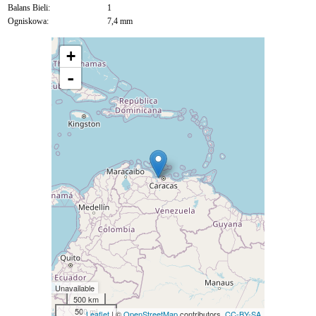
Balans Bieli:
1
Ogniskowa:
7,4 mm
+
-
Unavailable
500 km
500 mi
Leaflet
| ©
OpenStreetMap
contributors,
CC-BY-SA