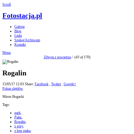
Scroll
Fotostacja.pl
Galeria
Blog
Linki
Szukaj/Archiwum
Kontakt
Menu
Zdjęcia z powietrza
/
(
43 of 170
)
Rogalin
15/05/17 12:03
Share:
Facebook
,
Twitter
,
Google+
Pokaz slajdów
Miron Bogacki
Tags:
park
,
Pałac
,
Rogalin
,
z góry
,
z lotu ptaka
,