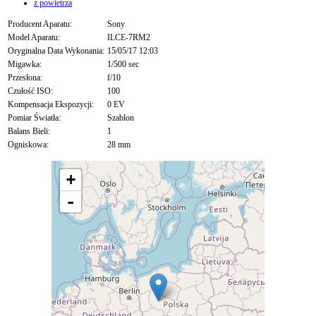
z powietrza
Producent Aparatu:
Sony
Model Aparatu:
ILCE-7RM2
Oryginalna Data Wykonania:
15/05/17 12:03
Migawka:
1/500 sec
Przesłona:
f/10
Czułość ISO:
100
Kompensacja Ekspozycji:
0 EV
Pomiar Światła:
Szablon
Balans Bieli:
1
Ogniskowa:
28 mm
+
-