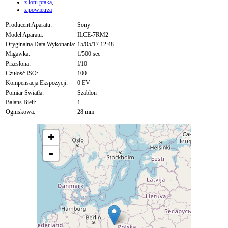
z lotu ptaka
,
z powietrza
Producent Aparatu:
Sony
Model Aparatu:
ILCE-7RM2
Oryginalna Data Wykonania:
15/05/17 12:48
Migawka:
1/500 sec
Przesłona:
f/10
Czułość ISO:
100
Kompensacja Ekspozycji:
0 EV
Pomiar Światła:
Szablon
Balans Bieli:
1
Ogniskowa:
28 mm
+
-