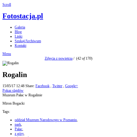
Scroll
Fotostacja.pl
Galeria
Blog
Linki
Szukaj/Archiwum
Kontakt
Menu
Zdjęcia z powietrza
/
(
42 of 170
)
Rogalin
15/05/17 12:48
Share:
Facebook
,
Twitter
,
Google+
Pokaz slajdów
Muzeum Pałac w Rogalinie
Miron Bogacki
Tags:
oddział Muzeum Narodowego w Poznaniu
,
park
,
Pałac
,
z góry
,