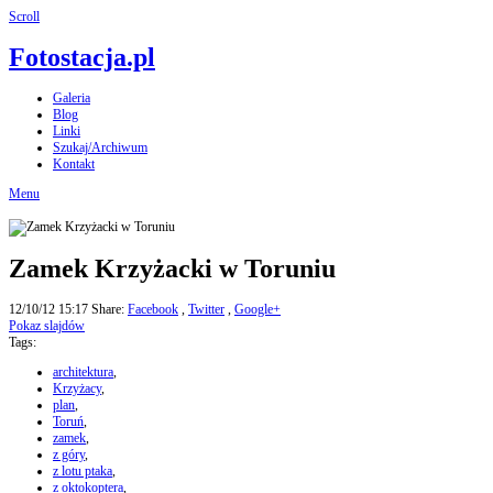
Scroll
Fotostacja.pl
Galeria
Blog
Linki
Szukaj/Archiwum
Kontakt
Menu
Zamek Krzyżacki w Toruniu
12/10/12 15:17
Share:
Facebook
,
Twitter
,
Google+
Pokaz slajdów
Tags:
architektura
,
Krzyżacy
,
plan
,
Toruń
,
zamek
,
z góry
,
z lotu ptaka
,
z oktokoptera
,