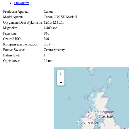
z powietrza
Producent Aparatu:
Canon
Model Aparatu:
Canon EOS 5D Mark II
Oryginalna Data Wykonania:
12/10/12 15:17
Migawka:
1/400 sec
Przesłona:
f/10
Czułość ISO:
640
Kompensacja Ekspozycji:
0 EV
Pomiar Światła:
Centro-ważony
Balans Bieli:
1
Ogniskowa:
24 mm
+
-