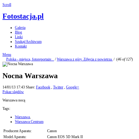
Scroll
Fotostacja.pl
Galeria
Blog
Linki
Szukaj/Archiwum
Kontakt
Menu
Polska - miejsca, fotoreportaże...
/
Warszawa z góry. Zdjęcia z powietrza.
/
(
46 of 127
)
Nocna Warszawa
14/01/13 17:43
Share:
Facebook
,
Twitter
,
Google+
Pokaz slajdów
Warszawa nocą
Tags:
Warszawa
,
Warszawa Centrum
Producent Aparatu:
Canon
Model Aparatu:
Canon EOS 5D Mark II