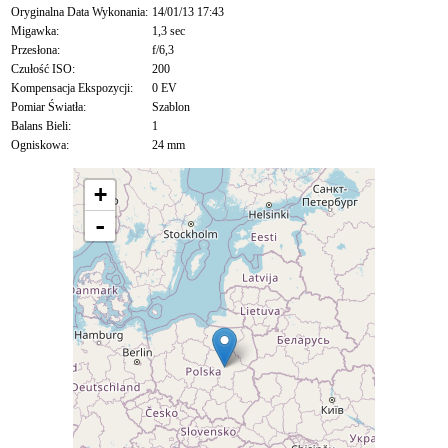
Oryginalna Data Wykonania:
14/01/13 17:43
Migawka:
1,3 sec
Przesłona:
f/6,3
Czułość ISO:
200
Kompensacja Ekspozycji:
0 EV
Pomiar Światła:
Szablon
Balans Bieli:
1
Ogniskowa:
24 mm
+
-