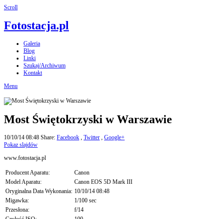
Scroll
Fotostacja.pl
Galeria
Blog
Linki
Szukaj/Archiwum
Kontakt
Menu
Most Świętokrzyski w Warszawie
10/10/14 08:48
Share:
Facebook
,
Twitter
,
Google+
Pokaz slajdów
www.fotostacja.pl
Producent Aparatu:
Canon
Model Aparatu:
Canon EOS 5D Mark III
Oryginalna Data Wykonania:
10/10/14 08:48
Migawka:
1/100 sec
Przesłona:
f/14