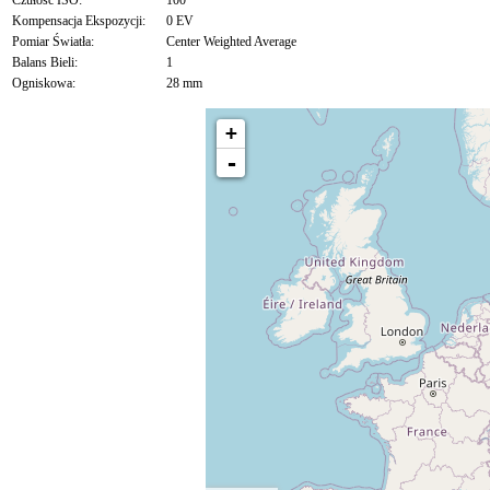
Czułość ISO:
100
Kompensacja Ekspozycji:
0 EV
Pomiar Światła:
Center Weighted Average
Balans Bieli:
1
Ogniskowa:
28 mm
+
-