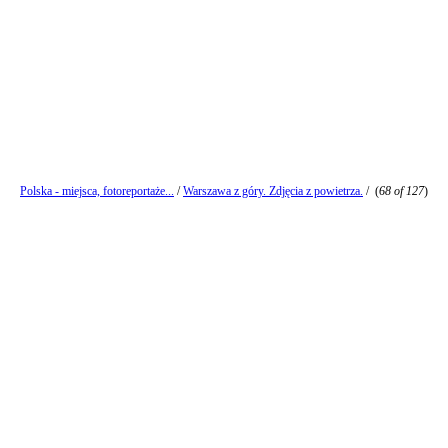
Polska - miejsca, fotoreportaże...
/
Warszawa z góry. Zdjęcia z powietrza.
/
(
68 of 127
)