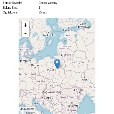
Pomiar Światła:
Centro-ważony
Balans Bieli:
1
Ogniskowa:
35 mm
+
-
Unavailable
500 km