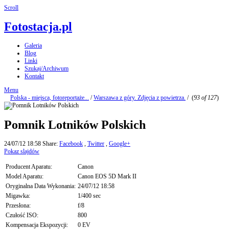
Scroll
Fotostacja.pl
Galeria
Blog
Linki
Szukaj/Archiwum
Kontakt
Menu
Polska - miejsca, fotoreportaże...
/
Warszawa z góry. Zdjęcia z powietrza.
/
(
93 of 127
)
Pomnik Lotników Polskich
24/07/12 18:58
Share:
Facebook
,
Twitter
,
Google+
Pokaz slajdów
Producent Aparatu:
Canon
Model Aparatu:
Canon EOS 5D Mark II
Oryginalna Data Wykonania:
24/07/12 18:58
Migawka:
1/400 sec
Przesłona:
f/8
Czułość ISO:
800
Kompensacja Ekspozycji:
0 EV