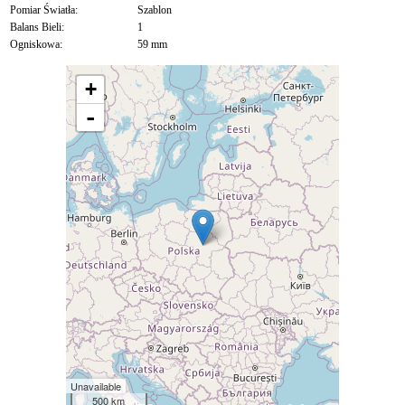
Pomiar Światła:
Szablon
Balans Bieli:
1
Ogniskowa:
59 mm
+
-
Unavailable
500 km