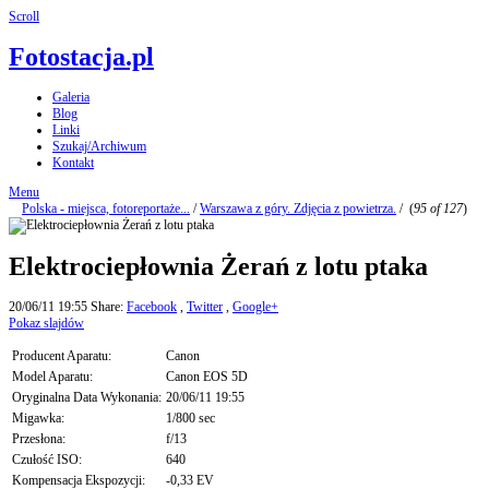
Scroll
Fotostacja.pl
Galeria
Blog
Linki
Szukaj/Archiwum
Kontakt
Menu
Polska - miejsca, fotoreportaże...
/
Warszawa z góry. Zdjęcia z powietrza.
/
(
95 of 127
)
Elektrociepłownia Żerań z lotu ptaka
20/06/11 19:55
Share:
Facebook
,
Twitter
,
Google+
Pokaz slajdów
Producent Aparatu:
Canon
Model Aparatu:
Canon EOS 5D
Oryginalna Data Wykonania:
20/06/11 19:55
Migawka:
1/800 sec
Przesłona:
f/13
Czułość ISO:
640
Kompensacja Ekspozycji:
-0,33 EV