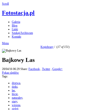
Scroll
Fotostacja.pl
Galeria
Blog
Linki
Szukaj/Archiwum
Kontakt
Menu
Krajobrazy
/
(
17 of 151
)
Bajkowy Las
28/04/16 06:29
Share:
Facebook
,
Twitter
,
Google+
Pokaz slajdów
Tags:
drzewa
,
dziki
,
las
,
liście
,
naturalny
,
stary
,
wiosna
,
zieleń