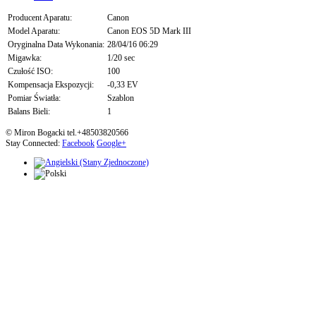
Producent Aparatu:
Canon
Model Aparatu:
Canon EOS 5D Mark III
Oryginalna Data Wykonania:
28/04/16 06:29
Migawka:
1/20 sec
Czułość ISO:
100
Kompensacja Ekspozycji:
-0,33 EV
Pomiar Światła:
Szablon
Balans Bieli:
1
© Miron Bogacki tel.+48503820566
Stay Connected:
Facebook
Google+